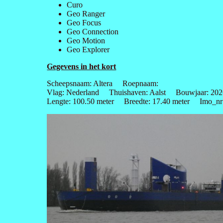
Curo
Geo Ranger
Geo Focus
Geo Connection
Geo Motion
Geo Explorer
Gegevens in het kort
Scheepsnaam: Altera Roepnaam:
Vlag: Nederland Thuishaven: Aalst Bouwjaar: 202
Lengte: 100.50 meter Breedte: 17.40 meter Imo_nr