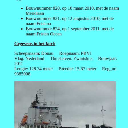
Bouwnummer 820, op 10 maart 2010, met de naam
Meridiaan
Bouwnummer 821, op 12 augustus 2010, met de
naam Frisiana
Bouwnummer 824, op 1 september 2011, met de
naam Frisian Ocean
Gegevens in het kort:
Scheepsnaam: Donau Roepnaam: PBVI
Vlag: Nederland Thuishaven: Zwartsluis Bouwjaar:
2011
Lengte: 128.34 meter Breedte: 15.87 meter Reg_nr:
9385908