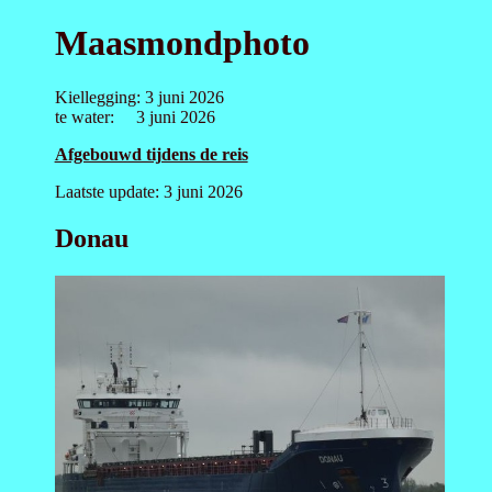
Maasmondphoto
Kiellegging: 3 juni 2026
te water: 3 juni 2026
Afgebouwd tijdens de reis
Laatste update: 3 juni 2026
Donau