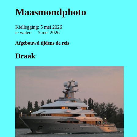
Maasmondphoto
Kiellegging: 5 mei 2026
te water: 5 mei 2026
Afgebouwd tijdens de reis
Draak