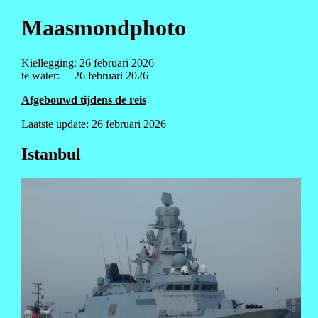
Maasmondphoto
Kiellegging: 26 februari 2026
te water: 26 februari 2026
Afgebouwd tijdens de reis
Laatste update: 26 februari 2026
Istanbul