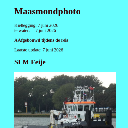
Maasmondphoto
Kiellegging: 7 juni 2026
te water: 7 juni 2026
AAfgebouwd tijdens de reis
Laatste update: 7 juni 2026
SLM Feije