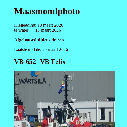
Maasmondphoto
Kiellegging: 13 maart 2026
te water: 13 maart 2026
Afgebouwd tijdens de reis
Laatste update: 20 maart 2026
VB-652 -VB Felix